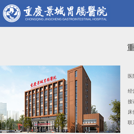
医
经
接诊
床
联